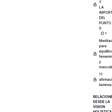
Y
LA
IMPOR
DEL
PUNTO
0
1
Meditac
para
equilibr
femeni
y
masculi
11
afirmac
luminos
RELACION
DESDE LA
VISION
HOLISTICA