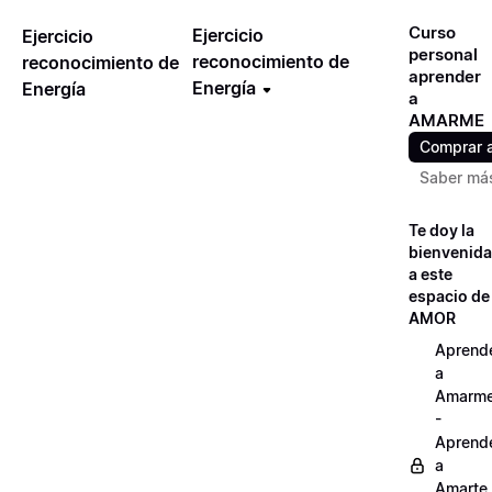
Curso
Ejercicio
Ejercicio
personal
reconocimiento de
reconocimiento de
aprender
Energía
Energía
a
AMARME
Comprar 
Saber má
Te doy la
bienvenida
a este
espacio de
AMOR
Aprend
a
Amarm
-
Aprend
a
Amarte