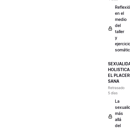
Reflexi
en el
medio
del
taller
y
ejercici
somáti
SEXUALID
HOLISTICA
EL PLACER
SANA
Retrasado
5 días
La
sexuali
más
allá
del