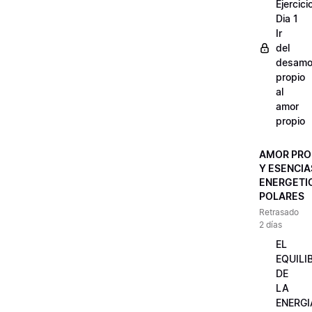
Ejercici
Dia 1
Ir
del
desamo
propio
al
amor
propio
AMOR PRO
Y ESENCIA
ENERGETI
POLARES
Retrasado
2 días
EL
EQUILI
DE
LA
ENERGI