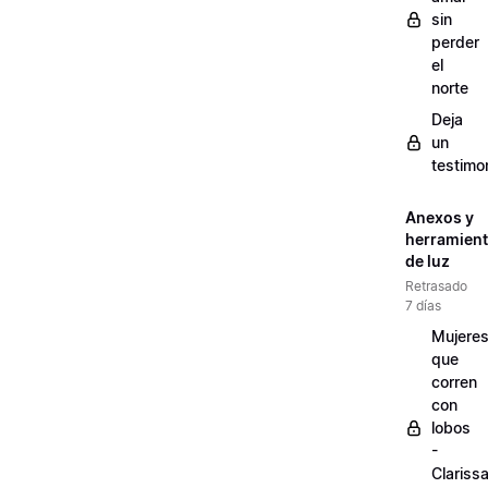
sin
perder
el
norte
Deja
un
testimo
Anexos y
herramien
de luz
Retrasado
7 días
Mujere
que
corren
con
lobos
-
Clariss