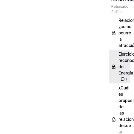
Retrasado
3 días
Relacio
¿como
ocurre
la
atracci
Ejercici
reconoc
de
Energía
1
¿Cuál
es
proposi
de
las
relacio
desde
la