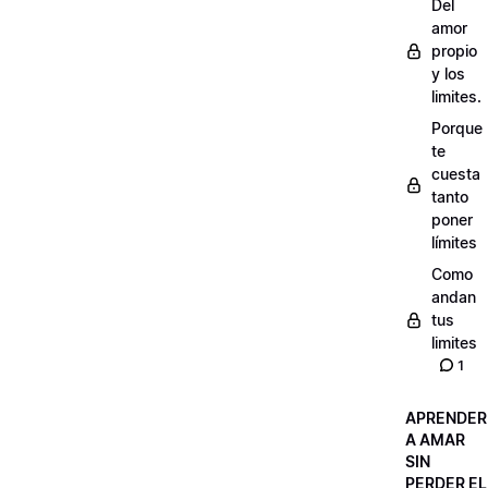
Del
amor
propio
y los
limites.
Porque
te
cuesta
tanto
poner
límites
Como
andan
tus
limites
1
APRENDER
A AMAR
SIN
PERDER EL