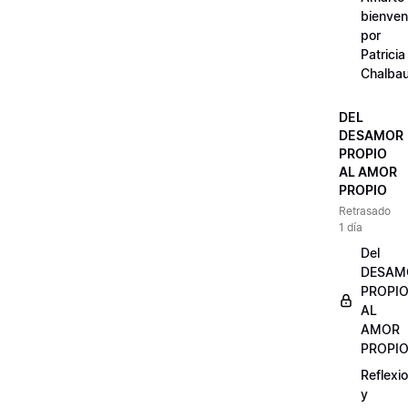
bienven
por
Patricia
Chalba
DEL
DESAMOR
PROPIO
AL AMOR
PROPIO
Retrasado
1 día
Del
DESAM
PROPI
AL
AMOR
PROPI
Reflexi
y