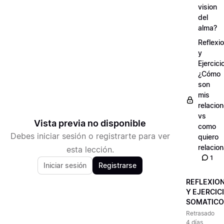
vision
del
alma?
Reflexi
y
Ejercici
¿Cómo
son
mis
relacio
vs
Vista previa no disponible
como
Debes iniciar sesión o registrarte para ver
quiero
relacio
esta lección.
1
Iniciar sesión
Registrarse
REFLEXIO
Y EJERCIC
SOMATICO
Retrasado
4 días