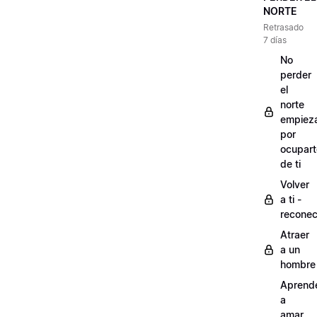
NORTE
Retrasado
7 días
No
perder
el
norte
empiez
por
ocupart
de ti
Volver
a ti -
reconec
Atraer
a un
hombre
Aprend
a
amar