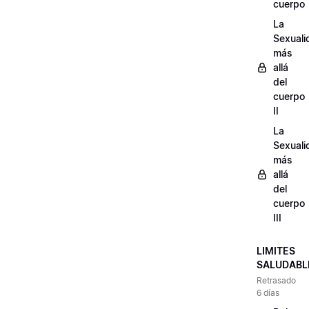
cuerpo
La
Sexuali
más
allá
del
cuerpo
II
La
Sexuali
más
allá
del
cuerpo
III
LIMITES
SALUDABL
Retrasado
6 días